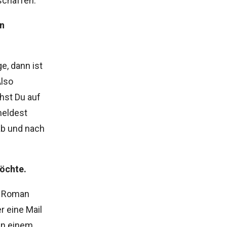
schaffen.
nn
e, dann ist
Also
hst Du auf
meldest
ab und nach
möchte.
n Roman
r eine Mail
an einem