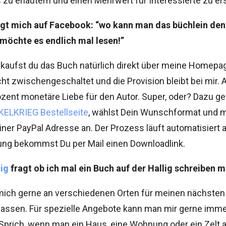
zu erläutern und einen Mehrwert für Interessierte zu er
gt mich auf Facebook: “wo kann man das büchlein de
möchte es endlich mal lesen!”
kaufst du das Buch natürlich direkt über meine Homepag
t zwischengeschaltet und die Provision bleibt bei mir. 
zent monetäre Liebe für den Autor. Super, oder? Dazu ge
ELKRIEG Bestellseite
, wählst Dein Wunschformat und 
iner PayPal Adresse an. Der Prozess läuft automatisiert 
lung bekommst Du per Mail einen Downloadlink.
ig
fragt ob ich mal ein Buch auf der Hallig schreiben 
mich gerne an verschiedenen Orten für meinen nächste
 lassen. Für spezielle Angebote kann man mir gerne imme
 Sprich, wenn man ein Haus, eine Wohnung oder ein Zelt 