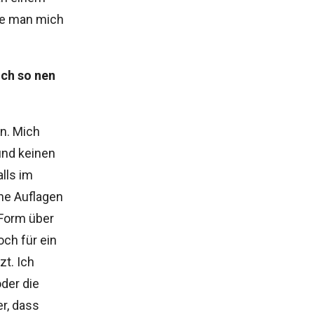
te man mich
ich so nen
n. Mich
und keinen
lls im
ine Auflagen
 Form über
och für ein
zt. Ich
der die
r, dass