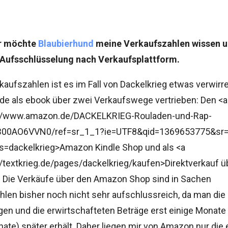
er möchte
Blaubierhund
meine Verkaufszahlen wissen u
 Aufsschlüsselung nach Verkaufsplattform.
kaufszahlen ist es im Fall von Dackelkrieg etwas verwirr
e als ebook über zwei Verkaufswege vertrieben: Den <a
://www.amazon.de/DACKELKRIEG-Rouladen-und-Rap-
B00AO6VVN0/ref=sr_1_1?ie=UTF8&qid=1369653775&sr=
=dackelkrieg>Amazon Kindle Shop und als <a
//textkrieg.de/pages/dackelkrieg/kaufen>Direktverkauf 
Die Verkäufe über den Amazon Shop sind in Sachen
len bisher noch nicht sehr aufschlussreich, da man die
n und die erwirtschafteten Beträge erst einige Monate 
ate) später erhält. Daher liegen mir von Amazon nur die 