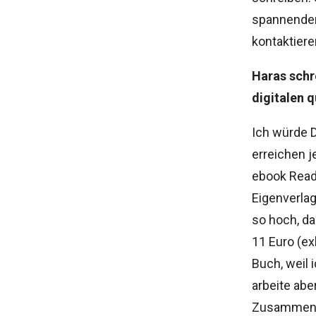
spannenden
kontaktiere
Haras schr
digitalen q
Ich würde D
erreichen 
ebook Reade
Eigenverlag
so hoch, d
11 Euro (ex
Buch, weil 
arbeite ab
Zusammenar