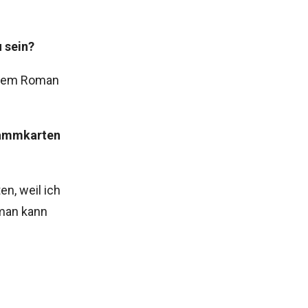
u sein?
einem Roman
rammkarten
n, weil ich
 man kann