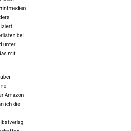
Printmedien
ders
iziert
rlisten bei
d unter
das mit
 über
ine
über Amazon
n ich die
lbstverlag