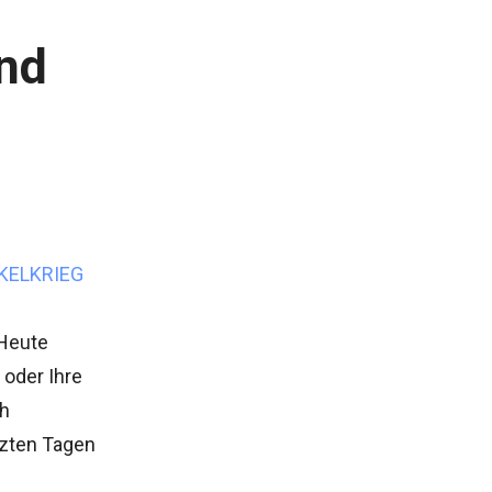
und
KELKRIEG
 Heute
 oder Ihre
ch
tzten Tagen