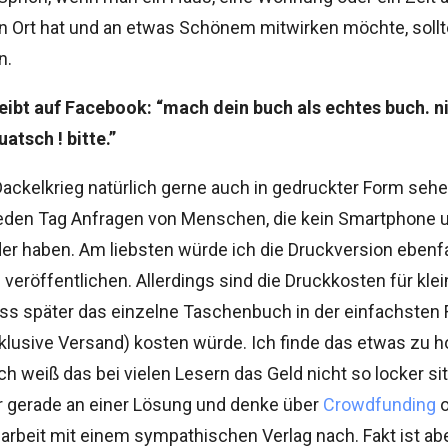
 Ort hat und an etwas Schönem mitwirken möchte, soll
n.
eibt auf Facebook: “mach dein buch als echtes buch. n
uatsch ! bitte.”
ackelkrieg natürlich gerne auch in gedruckter Form sehe
jeden Tag Anfragen von Menschen, die kein Smartphone 
r haben. Am liebsten würde ich die Druckversion ebenfa
 veröffentlichen. Allerdings sind die Druckkosten für kle
ass später das einzelne Taschenbuch in der einfachsten
klusive Versand) kosten würde. Ich finde das etwas zu h
ich weiß das bei vielen Lesern das Geld nicht so locker sit
er gerade an einer Lösung und denke über
Crowdfunding
o
beit mit einem sympathischen Verlag nach. Fakt ist abe