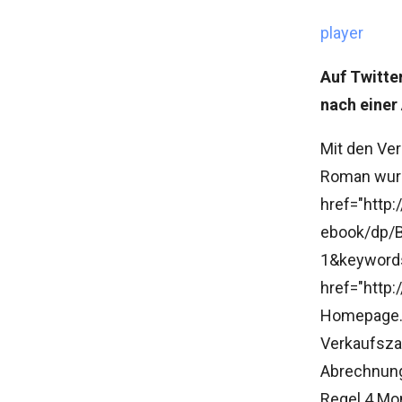
player
Auf Twitt
nach einer
Mit den Ver
Roman wurd
href="http
ebook/dp/
1&keywords
href="http:
Homepage. 
Verkaufszah
Abrechnunge
Regel 4 Mon