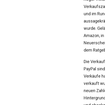
Verkaufsza
und im Run
aussagekräf
wurde. Gelä
Amazon, in 
Neuerschei
dem Ratgeb
Die Verkau
PayPal sind
Verkäufe ha
verkauft w
neuen Zahle
Hintergrund