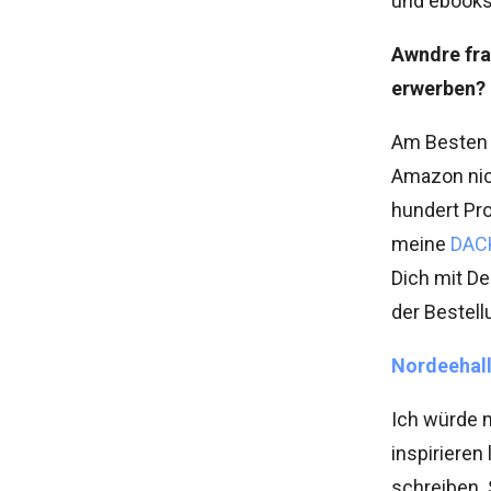
und ebooks 
Awndre fra
erwerben? 
Am Besten 
Amazon nich
hundert Pro
meine
DACK
Dich mit De
der Bestel
Nordeehall
Ich würde 
inspirieren
schreiben.