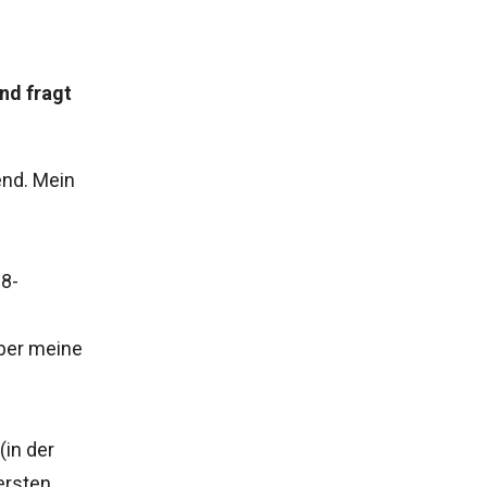
nd fragt
end. Mein
8-
über meine
(in der
ersten