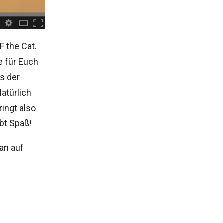
F the Cat.
e für Euch
ts der
atürlich
ringt also
bt Spaß!
man auf