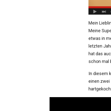
Mein Liebli
Meine Super
etwas in me
letzten Jah
hat das auc
schon mal E
In diesem k
einen zwei 
hartgekocht