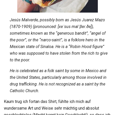
Jesús Malverde, possibly born as Jesús Juarez Mazo
(1870-1909) (pronounced: [xeˈsus malˈβeɾ.ðe]),
sometimes known as the “generous bandit”, “angel of
the poor”, or the “narco-saint”, is a folklore hero in the
Mexican state of Sinaloa. He is a “Robin Hood figure”
who was supposed to have stolen from the rich to give
to the poor.
He is celebrated as a folk saint by some in Mexico and
the United States, particularly among those involved in
drug trafficking. He is not recognized as a saint by the
Catholic Church.
Kaum trug ich fortan das Shirt, fühlte ich mich auf
wundersame Art und Weise sehr mächtig und absolut
geschlechtslos (Macht kennt kein Geschlecht!), so dass ich