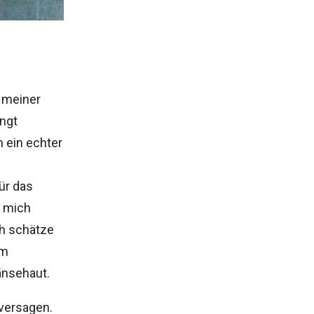
n meiner
ingt
n ein echter
ür das
e mich
Ich schätze
im
änsehaut.
 versagen.