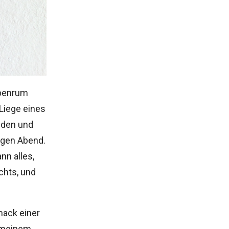
obenrum
Liege eines
nden und
ligen Abend.
nn alles,
chts, und
mack einer
r meinem