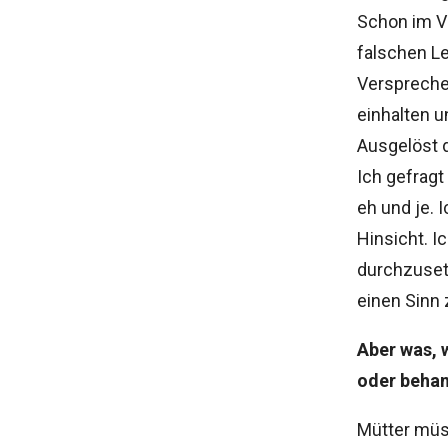
Schon im Vo
falschen L
Versprechen
einhalten u
Ausgelöst 
Ich gefragt
eh und je. 
Hinsicht. I
durchzuset
einen Sinn 
Aber was, 
oder behan
Mütter müs