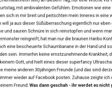
urtstag, mit ambivalenten Gefühlen. Emotionen wie ein
n sich in mir breit und peitschten mein Inneres in eine
will ja aus dieser Süßüberraschung eigentlich nur eben 
 und sauren Schnüre in sich reinstopfen und wenn man
ermonster reingreift, hat man nur die braunen Haribo Kon
 noch eine bescheuerte Schaumbanane in der Hand und sol
eden sein. Immerhin keine ernstzunehmende Krankheit, d
 keinem Gott, und hielt eines dieser superfancy Ultraschal
ie meine anderen 30jährigen Freunde (und das sind derzei
immer wieder auf Facebook posten. Zuhause zeigte ich 
meinem Freund.
Was dann geschah - ihr werdet es nicht 