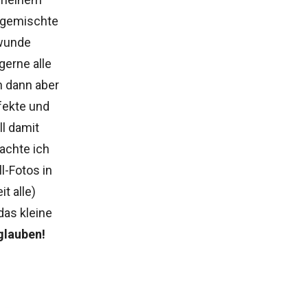
e gemischte
 wunde
gerne alle
 dann aber
fekte und
l damit
achte ich
l-Fotos in
t alle)
das kleine
glauben!