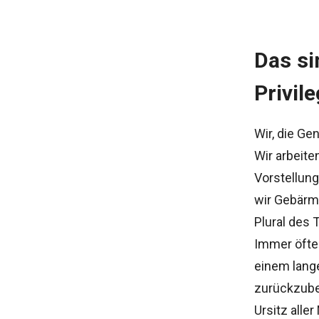
Das si
Privile
Wir, die Ge
Wir arbeite
Vorstellung
wir Gebärm
Plural des 
Immer öfte
einem lange
zurückzubes
Ursitz alle