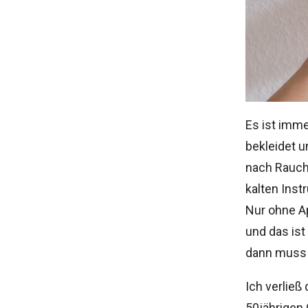
Es ist imm
bekleidet 
nach Rauch
kalten Inst
Nur ohne Ap
und das is
dann muss 
Ich verlie
50jährigen 