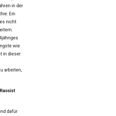
ähren in der
hie. Ein
es nicht
eitern.
4jähriges
Ängste wie
t in dieser
u arbeiten,
Rassist
nd dafür