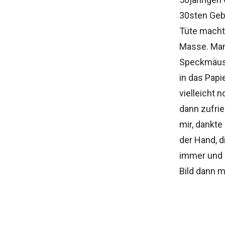
30sten Geb
Tüte machte
Masse. Man 
Speckmäuse
in das Papi
vielleicht
dann zufri
mir, dankte
der Hand, d
immer und 
Bild dann 