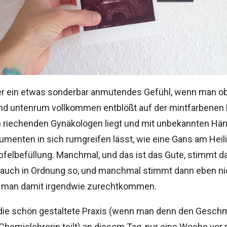
er ein etwas sonderbar anmutendes Gefühl, wenn man 
und untenrum vollkommen entblößt auf der mintfarbenen 
 riechenden Gynäkologen liegt und mit unbekannten Hä
rumenten in sich rumgreifen lässt, wie eine Gans am Hei
felbefüllung. Manchmal, und das ist das Gute, stimmt da
t auch in Ordnung so, und manchmal stimmt dann eben ni
man damit irgendwie zurechtkommen.
ß die schön gestaltete Praxis (wenn man denn den Gesch
Chemielehrerin teilt) an diesem Tag, nur eine Woche vo