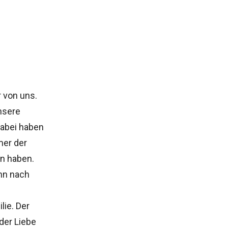
r von uns.
unsere
Dabei haben
mer der
en haben.
nn nach
lie. Der
der Liebe