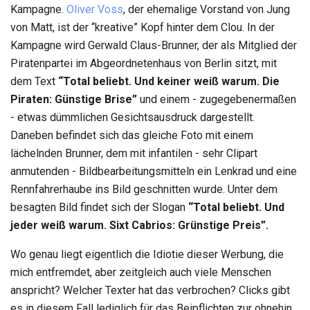
Kampagne.
Oliver Voss
, der ehemalige Vorstand von Jung
von Matt, ist der “kreative” Kopf hinter dem Clou. In der
Kampagne wird Gerwald Claus-Brunner, der als Mitglied der
Piratenpartei im Abgeordnetenhaus von Berlin sitzt, mit
dem Text
“Total beliebt. Und keiner weiß warum. Die
Piraten: Günstige Brise”
und einem - zugegebenermaßen
- etwas dümmlichen Gesichtsausdruck dargestellt.
Daneben befindet sich das gleiche Foto mit einem
lächelnden Brunner, dem mit infantilen - sehr Clipart
anmutenden - Bildbearbeitungsmitteln ein Lenkrad und eine
Rennfahrerhaube ins Bild geschnitten wurde. Unter dem
besagten Bild findet sich der Slogan
“Total beliebt. Und
jeder weiß warum. Sixt Cabrios: Grünstige Preis”.
Wo genau liegt eigentlich die Idiotie dieser Werbung, die
mich entfremdet, aber zeitgleich auch viele Menschen
anspricht? Welcher Texter hat das verbrochen? Clicks gibt
es in diesem Fall lediglich für das Beipflichten zur ohnehin