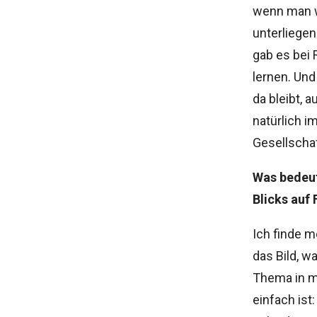
wenn man w
unterliege
gab es bei 
lernen. Und
da bleibt,
natürlich 
Gesellschaft
Was bedeut
Blicks auf
Ich finde m
das Bild, w
Thema in mi
einfach ist