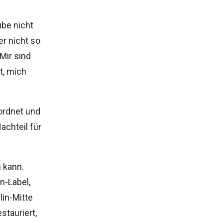
ube nicht
er nicht so
Mir sind
t, mich
ordnet und
achteil für
n kann.
n-Label,
lin-Mitte
stauriert,