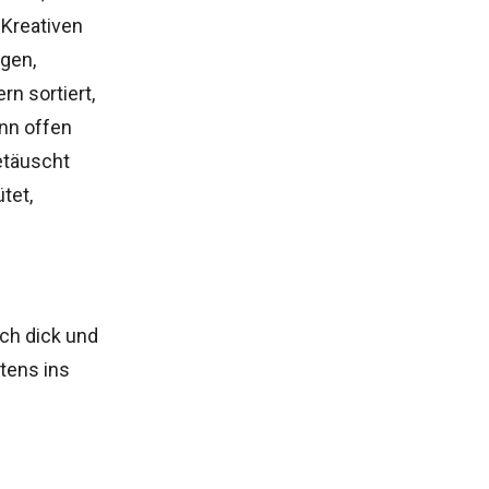
 Kreativen
gen,
n sortiert,
nn offen
etäuscht
tet,
rch dick und
stens ins