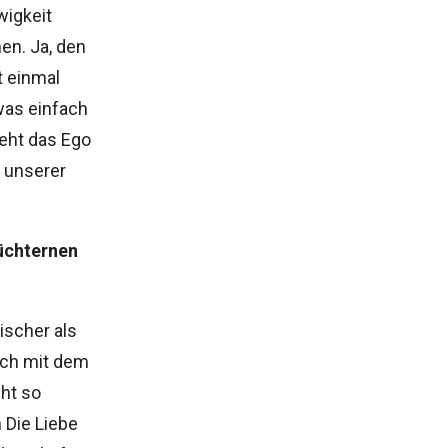
igkeit
en. Ja, den
t einmal
was einfach
eht das Ego
 unserer
nüchternen
ischer als
mich mit dem
cht so
 Die Liebe