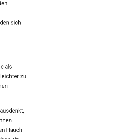
 den
rden sich
ie als
 leichter zu
enen
 ausdenkt,
önnen
den Hauch