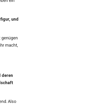
eben ein
figur, und
ht genügen
ihr macht,
d deren
lschaft
end. Also