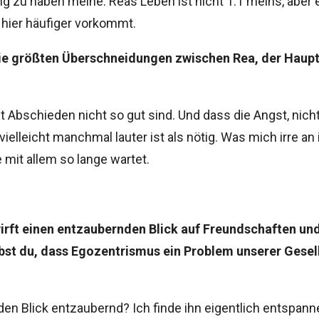
g zu haben meine. Reas Leben ist nicht 1:1 meins, aber 
 hier häufiger vorkommt.
ie größten Überschneidungen zwischen Rea, der Haupt
t Abschieden nicht so gut sind. Und dass die Angst, nic
vielleicht manchmal lauter ist als nötig. Was mich irre an 
e mit allem so lange wartet.
irft einen entzaubernden Blick auf Freundschaften un
bst du, dass Egozentrismus ein Problem unserer Gesel
den Blick entzaubernd? Ich finde ihn eigentlich entspann