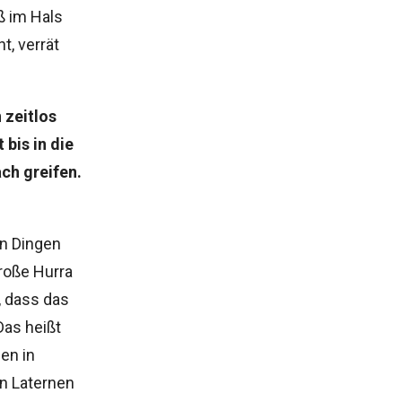
ß im Hals
t, verrät
 zeitlos
bis in die
ch greifen.
en Dingen
große Hurra
, dass das
Das heißt
en in
n Laternen