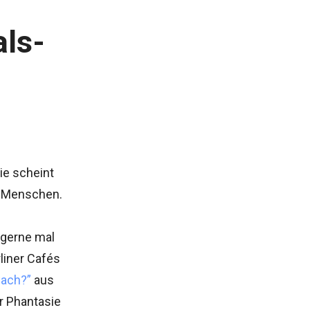
als-
ie scheint
n Menschen.
 gerne mal
liner Cafés
wach?”
aus
r Phantasie