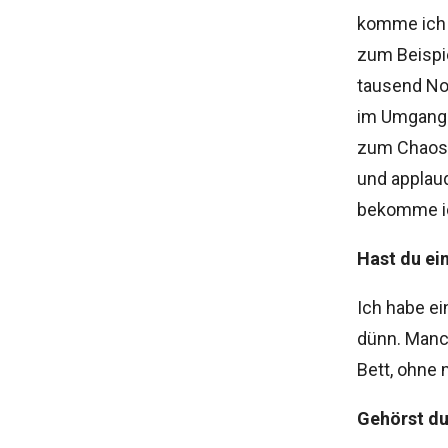
komme ich m
zum Beispi
tausend Not
im Umgang 
zum Chaos 
und applaud
bekomme ic
Hast du ei
Ich habe ei
dünn. Manch
Bett, ohne 
Gehörst du