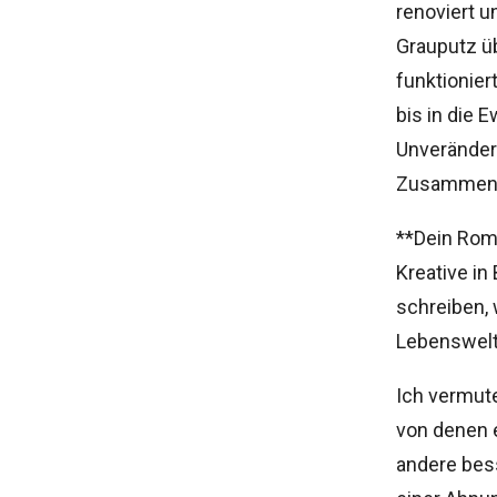
renoviert u
Grauputz üb
funktionier
bis in die 
Unveränderl
Zusammenhan
**Dein Ro
Kreative in 
schreiben, 
Lebenswelt
Ich vermute
von denen e
andere bes