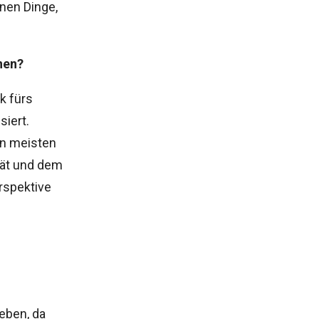
inen Dinge,
nen?
 fürs
siert.
en meisten
tät und dem
erspektive
eben, da