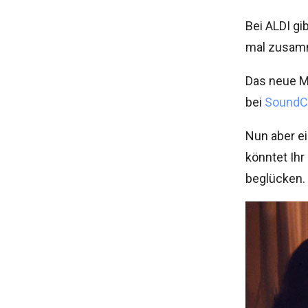
Bei ALDI gi
mal zusamm
Das neue M
bei
SoundC
Nun aber e
könntet Ihr
beglücken.