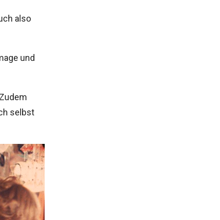
uch also
emage und
. Zudem
ch selbst