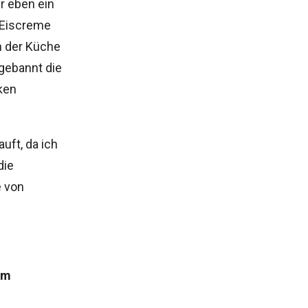
r eben ein
 Eiscreme
n der Küche
 gebannt die
ken
uft, da ich
die
e von
am