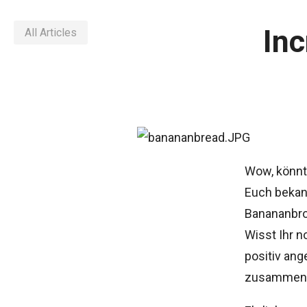
Inc
All Articles
Wow, könnt 
Euch bekan
Banananbro
Wisst Ihr no
positiv an
zusammenlie