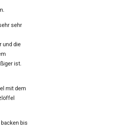
n.
sehr sehr
r und die
nem
iger ist.
el mit dem
löffel
 backen bis