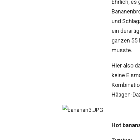
Ehrlich, es
Bananenbro
und Schlags
ein derarti
ganzen 55 
musste.
Hier also d
keine Eisma
Kombinatio
Häagen-Da
Hot banana