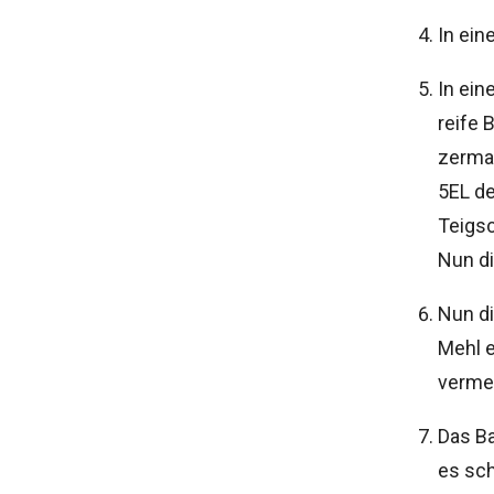
In ein
In ein
reife 
zermat
5EL d
Teigsc
Nun d
Nun d
Mehl e
vermen
Das Ba
es sch