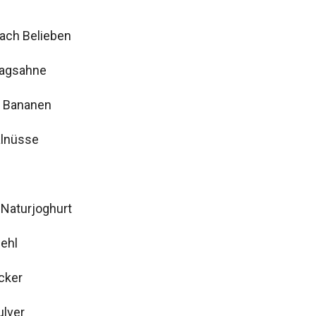
ach Belieben
lagsahne
e Bananen
alnüsse
 Naturjoghurt
ehl
cker
ulver