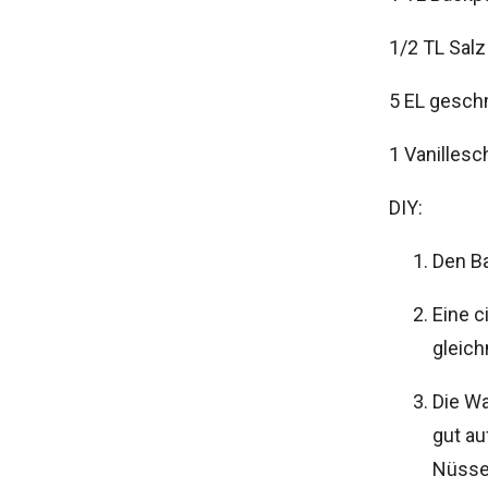
1/2 TL Salz
5 EL gesch
1 Vanillesc
DIY:
Den Ba
Eine c
gleich
Die Wa
gut au
Nüsse 