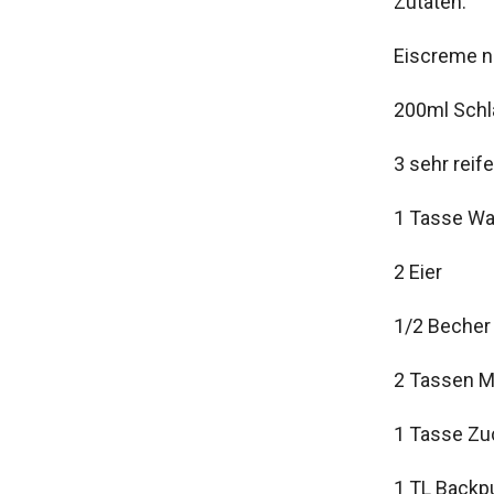
Zutaten:
Eiscreme n
200ml Sch
3 sehr reif
1 Tasse W
2 Eier
1/2 Becher
2 Tassen M
1 Tasse Zu
1 TL Backp