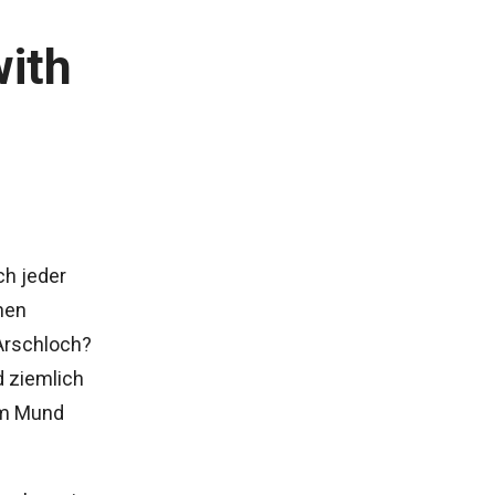
with
ch jeder
nen
Arschloch?
nd ziemlich
im Mund