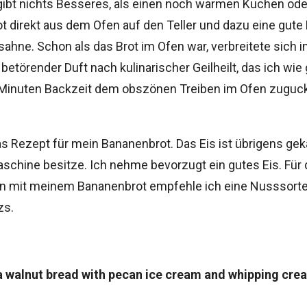
 gibt nichts Besseres, als einen noch warmen Kuchen ode
t direkt aus dem Ofen auf den Teller und dazu eine gute
ahne. Schon als das Brot im Ofen war, verbreitete sich i
g betörender Duft nach kulinarischer Geilheilt, das ich wie
Minuten Backzeit dem obszönen Treiben im Ofen zuguc
as Rezept für mein Bananenbrot. Das Eis ist übrigens geka
schine besitze. Ich nehme bevorzugt ein gutes Eis. Für 
n mit meinem Bananenbrot empfehle ich eine Nusssort
zs.
 walnut bread with pecan ice cream and whipping cre